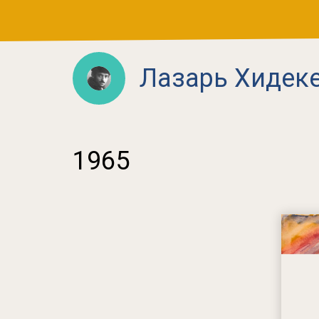
Лазарь Хидек
1965